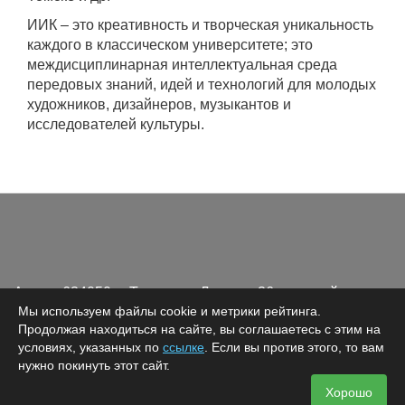
ИИК – это креативность и творческая уникальность
каждого в классическом университете; это
междисциплинарная интеллектуальная среда
передовых знаний, идей и технологий для молодых
художников, дизайнеров, музыкантов и
исследователей культуры.
Адрес: 634050, г. Томск, пр. Ленина, 36, главный корпус,
Мы используем файлы cookie и метрики рейтинга.
к. 317
Продолжая находиться на сайте, вы соглашаетесь с этим на
Телефон:
+7 (3822) 52-96-06
условиях, указанных по
ссылке
. Если вы против этого, то вам
Email:
kultur@mail.tsu.ru
нужно покинуть этот сайт.
Хорошо