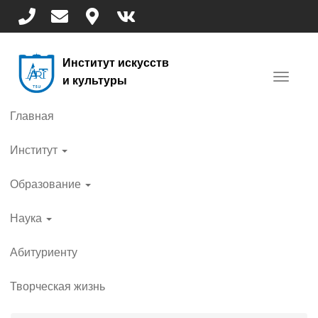
Перейти
к
основному
содержанию
Институт искусств
Toggle
и культуры
navigat
Главная
Институт
Образование
Наука
Абитуриенту
Творческая жизнь