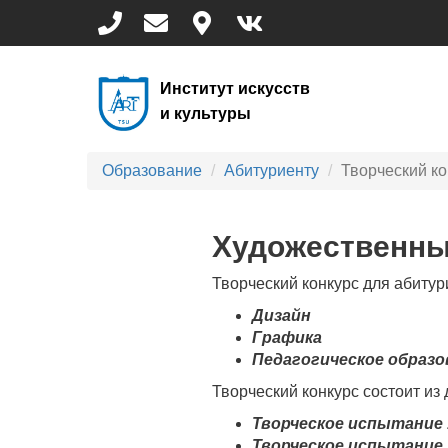
Перейти
к
основному
содержанию
Институт искусств
и культуры
Образование
Абитуриенту
Творческий ко
Художественны
Творческий конкурс для абитур
Дизайн
Графика
Педагогическое образо
Творческий конкурс состоит из 
Творческое испытание 1
Творческое испытание 