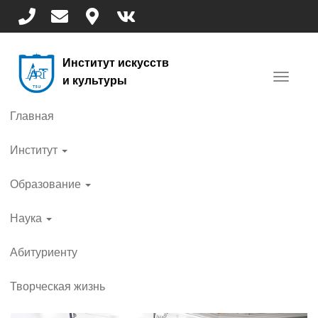
Перейти
к
основному
содержанию
Институт искусств
Toggle
и культуры
navigat
Главная
Институт
Образование
Наука
Абитуриенту
Творческая жизнь